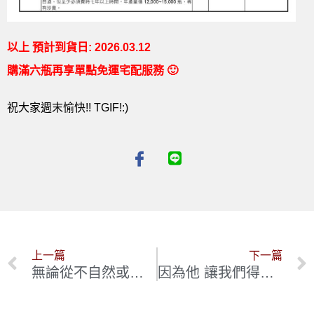
以上 預計到貨日: 2026.03.12
購滿六瓶再享單點免運宅配服務 🙂
祝大家週末愉快!! TGIF!:)
上一篇
下一篇
無論從不自然或很自然的角度來看 她都是法國Jura(侏羅)產區的絕佳典範: Stephane Tissot
因為他 讓我們得以窺探頂尖薄酒萊的完整樣貌 歷久彌堅的 Jean Foillard