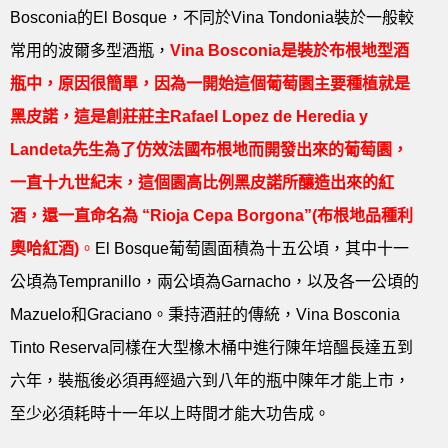
Bosconia的El Bosque，不同於Vina Tondonia裝於一般較
常用的波爾多型酒瓶，
Vina Bosconia
是裝於布根地型酒
瓶中，原因很簡單，因為一開始這個葡萄園主要種植就是
黑皮諾，這是創莊莊主
Rafael Lopez de Heredia y
Landeta
先生為了仿效法國布根地而開發出來的葡萄園，
一直十九世紀末，這個園高比例黑皮諾所釀造出來的紅
酒，還一直命名為
“Rioja Cepa Borgona”(
布根地品種利
奧哈紅酒
)
。
El Bosque葡萄園面積為十五公頃，其中十一
公頃為Tempranillo，兩公頃為Garnacho，以及各一公頃的
Mazuelo和Graciano。秉持酒莊的傳統，Vina Bosconia
Tinto Reserva同樣在大型橡木桶中進行陳年培醞長達五到
六年，裝瓶後必須再經過六到八年的瓶中陳年才能上市，
至少必須耗時十一年以上時間才能大功告成。