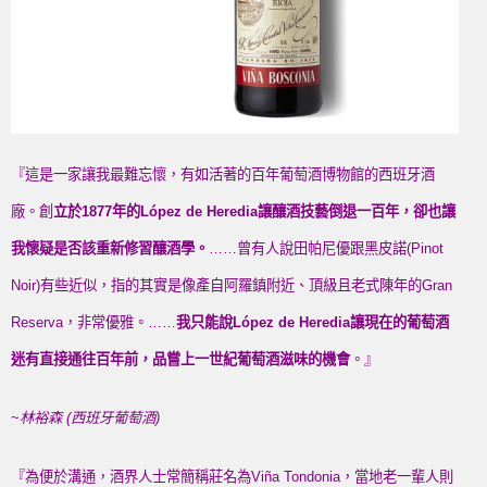
『這是一家讓我最難忘懷，有如活著的百年葡萄酒博物館的西班牙酒
廠。創
立於
1877
年的
López de Heredia
讓釀酒技藝倒退一百年，卻也讓
我懷疑是否該重新修習釀酒學。
……曾有人說田帕尼優跟黑皮諾(Pinot
Noir)有些近似，指的其實是像產自阿羅鎮附近、頂級且老式陳年的Gran
Reserva，非常優雅。……
我只能說
López de Heredia
讓現在的葡萄酒
迷有直接通往百年前，品嘗上一世紀葡萄酒滋味的機會
。』
~
林裕森
(
西班牙葡萄酒
)
『為便於溝通，酒界人士常簡稱莊名為Viña Tondonia，當地老一輩人則