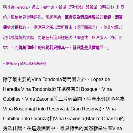
稱其為Heredia。過去十幾年來，新派（現代派）與舊派（傳統派）利奧
哈之風格差異與孰是孰非常起爭論，
筆者認為酒風差異並非關鍵，酒質
優劣才是核心
。一家酒莊之所以眾所推崇（或群而鄙之），並非它擎起
現代或傳統的大旗，而是在各流派裡是否已臻極致，以酒服人（多舌無
益），而
傳統頂峰上的典範若只擇其一，就只能是艾雷迪亞
。』
~
劉永智
(
頂級酒莊傳奇
3)
除了最主要的Vina Tondonia葡萄園之外，Lopez de
Heredia Vina Tondonia酒莊還擁有El Bosque、Vina
Cubillas、Vina Zaconia等三片葡萄園，生產出分別命名為
Vina Bosconia(Tinto Reserva & Gran Reserva)、Vina
Cubillo(Tinto Crianza)和Vina Gravonia(Blanco Crianza)的
幾款佳釀。在這幾個園中，最具特色的當然就是生產Vina