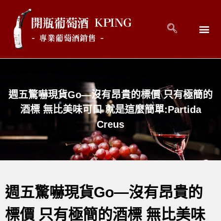
回到首頁
最新消息
開瓶好酒 
關於開瓶 
連絡開瓶 C
週五驚嚇現貨Go—沒有昂貴的標價 只有極簡的
酒標 無比美味可口 就是這麼簡單:Partida
Creus
週五驚嚇現貨Go—沒有昂貴的
標價 只有極簡的酒標 無比美味