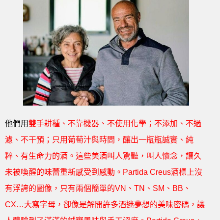
他們用
雙手耕種、不靠機器、不使用化學；不添加、不過
濾、不干預；只用葡萄汁與時間，釀出一瓶瓶誠實、純
粹、有生命力的酒。這些美酒叫人驚豔，叫人懷念，讓久
未被喚醒的味蕾重新感受到感動。Partida Creus酒標上沒
有浮誇的圖像，只有兩個簡單的VN、TN、SM、BB、
CX…大寫字母，卻像是解開許多酒迷夢想的美味密碼，讓