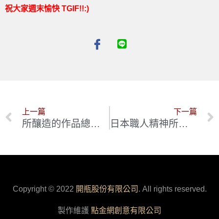
祝大家週末愉快 TGIF!!:)
上一篇
下一篇
所釀造的作品總是拿來與法國頂級酒款相提並論 葡萄牙杜奧(Dao)天才風土派釀酒師 António Madeira
日本職人精神所闡釋的布根地風土:天地人 Lou Dumont 及其自有葡萄園K&J
Copyright © 2022
開瓶股份有限公司
. All rights reserved.
製作維護
點金網創意有限公司