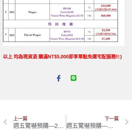
以上 均為現貨酒 購滿NT$5,000即享單點免運宅配服務!!:)
上一篇
下一篇
週五驚嚇預購—2022布根地精選:大師心目中最完美的Gevrey Chambertin村莊酒: Jean-Luc & Eric Burguet
週五驚嚇預購—平價且均衡可口的布根地村莊級美酒 : Bouchard