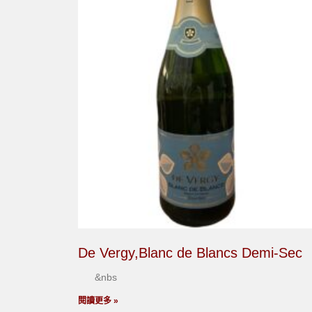
De Vergy,Blanc de Blancs Demi-Sec
&nbs
閱讀更多 »