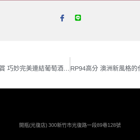
週五驚嚇現貨Go–大師專文高度讚賞 巧妙完美連結葡萄酒的啤酒 : Brasserie Levain
開瓶(光復店) 300新竹市光復路一段89巷128號