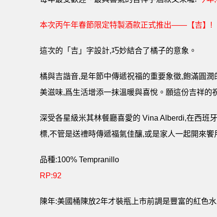
本次丙午年春節限定特製酒款正式推出――【吉】!
這次的「吉」字設計,巧妙結合了橘子的意象。
橘與吉諧音,是年節中傳遞祝福的重要象徵,飽滿圓潤
美滋味,爲生活增添一抹溫暖與喜悅。願這份吉祥的
深受各星級米其林餐廳喜愛的 Vina Alberdi
標,不管是送禮時傳遞福氣佳釀,或是家人一起開來饗
品種:100% Tempranillo
RP:92
陳年:美國桶陳放2年才裝瓶上市前調是豐富的紅色