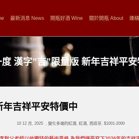
me
最新消息 News
開瓶好酒 Wine
關於開瓶 About
連絡開
度 漢字”吉”限量版 新年吉祥平
 新年吉祥平安特價中
10 12 月, 2025
,
變化多端的紅酒
,
紅酒
,
西班牙
,
$1001-2000
,李默父老師以他獨特的藝術風格,為我們揮毫寫下2026年的吉祥