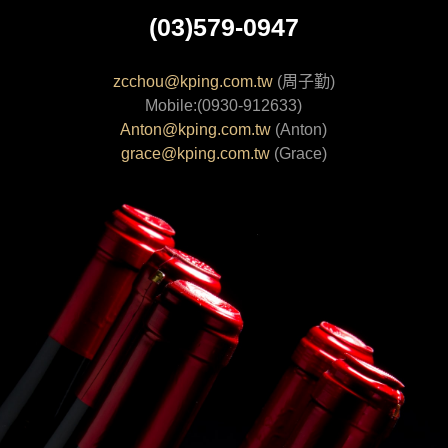
(03)579-0947
zcchou@kping.com.tw
(周子勤)
Mobile:(0930-912633)
Anton@kping.com.tw
(Anton)
grace@kping.com.tw
(Grace)