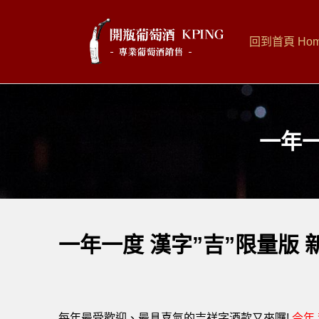
回到首頁 Ho
一年一
一年一度 漢字”吉”限量版
每年最受歡迎、最具喜氣的吉祥字酒款又來囉!
今年