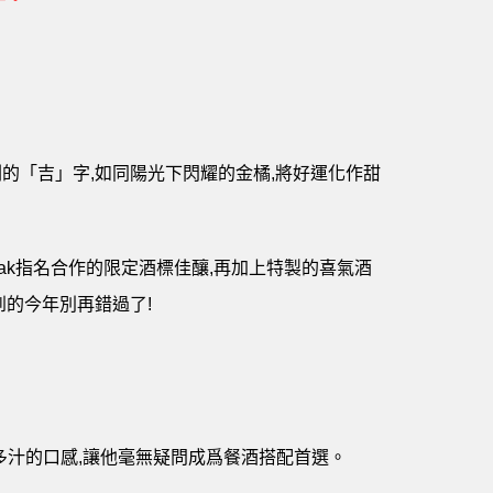
的「吉」字,如同陽光下閃耀的金橘,將好運化作甜
rzak指名合作的限定酒標佳釀,再加上特製的喜氣酒
到的今年別再錯過了!
多汁的口感,讓他毫無疑問成爲餐酒搭配首選。