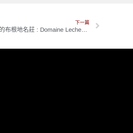
下一篇
漫畫也只是錦上添花而已的布根地名莊 : Domaine Lecheneaut