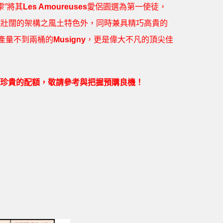
”將其
Les Amoureuses
愛侶園選為第一使徒，
偉壯闊的架構之風土特色外，同時兼具精巧高貴的
年產量不到兩桶的
Musigny
，更是偉大不凡的頂尖佳
難求，珍貴的配額，敬請參考與把握預購良機！