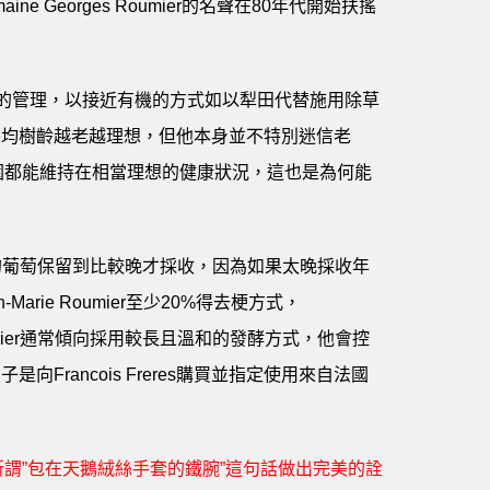
 Georges Roumier的名聲在80年代開始扶搖
葡萄園的管理，以接近有機的方式如以犁田代替施用除草
維持平均樹齡越老越理想，但他本身並不特別迷信老
園都能維持在相當理想的健康狀況，這也是為何能
er只會讓老藤的葡萄保留到比較晚才採收，因為如果太晚採收年
e Roumier至少20%得去梗方式，
Roumier通常傾向採用較長且溫和的發酵方式，他會控
rancois Freres購買並指定使用來自法國
皮諾品種所謂”包在天鵝絨絲手套的鐵腕”這句話做出完美的詮