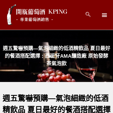
回到首頁
最新消息
開瓶好酒 
關於開瓶 
連絡開瓶 C
週五驚嚇預購—氣泡細緻的低酒精飲品 夏日最好
的餐酒搭配選擇 : 西班牙AMA釀造廠 原始發酵
茶氣泡飲
週五驚嚇預購—氣泡細緻的低酒
精飲品 夏日最好的餐酒搭配選擇