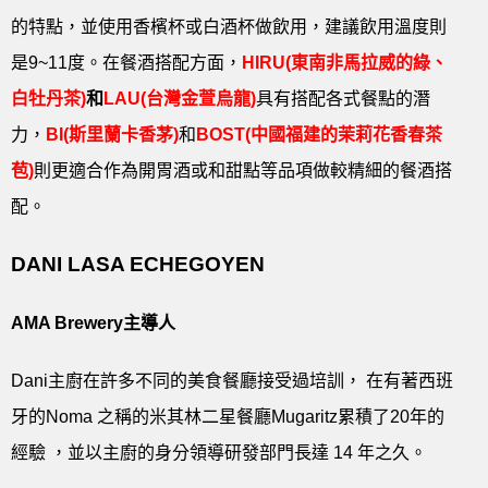
的特點，並使用香檳杯或白酒杯做飲用，建議飲用溫度則
是9~11度。在餐酒搭配方面，
HIRU(東南非馬拉威的綠、
白牡丹茶)
和
LAU(台灣金萱烏龍)
具有搭配各式餐點的潛
力，
BI(斯里蘭卡香茅)
和
BOST(中國福建的茉莉花香春茶
苞)
則更適合作為開胃酒或和甜點等品項做較精細的餐酒搭
配。
DANI LASA ECHEGOYEN
AMA Brewery主導人
Dani主廚在許多不同的美食餐廳接受過培訓， 在有著西班
牙的Noma 之稱的米其林二星餐廳Mugaritz累積了20年的
經驗 ，並以主廚的身分領導研發部門長達 14 年之久。