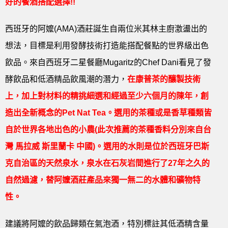
好的餐酒搭配選擇!!
西班牙的阿嬤(AMA)酒莊誕生自兩位米其林主廚激盪出的
想法，目標是利用發酵技術打造能搭配餐點的世界級出色
飲品。來自西班牙二星餐廳Mugaritz的Chef Dani看見了發
酵飲品和低酒精品飲風潮的潛力，
在康普茶的釀製技術
上，加上對材料的精挑細選和經過至少六個月的陳年，創
造出全新概念的Pet Nat Tea。選用的茶種或是香草種類皆
自於世界各地出色的小農(此次推薦的茶種香料分別來自台
灣 馬拉威 斯里蘭卡 中國)。選用的水則是位於西班牙巴斯
克自治區的天然泉水，泉水在石灰岩間進行了27年之久的
自然過濾，替阿嬤酒莊產品來獨一無二的水體和礦物特
性。
建議將阿嬤的飲品歸類在氣泡酒，特別標註其低酒精含量