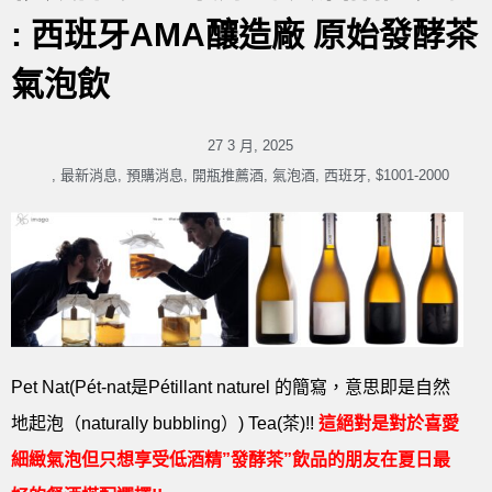
: 西班牙AMA釀造廠 原始發酵茶
氣泡飲
27 3 月, 2025
,
最新消息
,
預購消息
,
開瓶推薦酒
,
氣泡酒
,
西班牙
,
$1001-2000
Pet Nat(Pét-nat是Pétillant naturel 的簡寫，意思即是自然
地起泡（naturally bubbling）) Tea(茶)!!
這絕對是對於喜愛
細緻氣泡但只想享受低酒精”發酵茶”飲品的朋友在夏日最