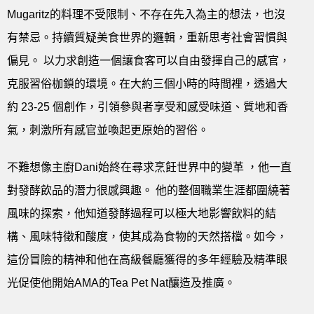
Mugaritz的料理不受限制、不存在先入為主的想法，也沒
有禁忌。持續質疑美食世界的邏輯，重新思考社會習慣與
偏見。 以力求創造一個讓食客可以自由發揮自己的感官，
克服習俗枷鎖的環境。在大約三個小時的時間裡，透過大
約 23-25 個創作，引領參與者享受和感受味道、質地和香
氣，刺激所有感官並喚起更原始的習俗。
不難想像主廚Dani始終在尋求烹飪世界中的變革 ，他一直
對發酵飲品的潛力很感興趣。 他的整個職業生涯都圍繞著
風味的探索，他知道發酵過程可以極大地影響飲料的結
構、風味特徵和酸度，使其成為食物的天然搭檔。如今，
這份冒險的精神和他在高級餐廳獲得的多年經驗及精準眼
光促使他開始AMA的Tea Pet Nat釀造及推廣。