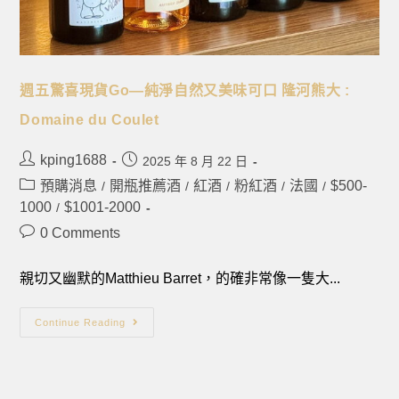
週五驚喜現貨Go—純淨自然又美味可口 隆河熊大 :
Domaine du Coulet
kping1688
2025 年 8 月 22 日
預購消息
開瓶推薦酒
紅酒
粉紅酒
法國
$500-
/
/
/
/
/
1000
$1001-2000
/
0 Comments
親切又幽默的Matthieu Barret，的確非常像一隻大...
Continue Reading