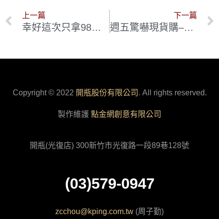
上一篇
下一篇
幸好這次只拿98分 讓價格更誘人! 失而復得的百年歐洲原根老藤 西班牙超新巨星 : Envinate
週五驚嚇現貨購–喝一口就會感動落淚的 Tondonia Reserva 2012+珍稀白酒+2004 GranReserva首度釋出
Copyright © 2022
開瓶股份有限公司
. All rights reserved.
製作維護
點金網創意有限公司
開瓶(光復店) 300新竹市光復路一段89巷128號
(03)579-0947
zcchou@kping.com.tw
(周子勤)