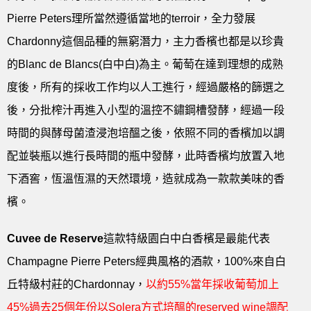
Pierre Peters理所當然遵循當地的terroir，全力發展
Chardonny這個品種的無窮潛力，主力香檳也都是以珍貴
的Blanc de Blancs(白中白)為主。葡萄在達到理想的成熟
度後，所有的採收工作均以人工進行，經過嚴格的篩選之
後，分批榨汁再進入小型的溫控不鏽鋼槽發酵，經過一段
時間的與酵母菌渣浸泡培醞之後，依照不同的香檳加以調
配並裝瓶以進行長時間的瓶中發酵，此時香檳均放置入地
下酒窖，恆溫恆濕的天然環境，造就成為一款款美味的香
檳。
Cuvee de Reserve
這款特級園白中白香檳是最能代表
Champagne Pierre Peters經典風格的酒款，100%來自白
丘特級村莊的Chardonnay，
以約55%當年採收葡萄加上
45%過去25個年份以Solera方式培醞的reserved wine調配