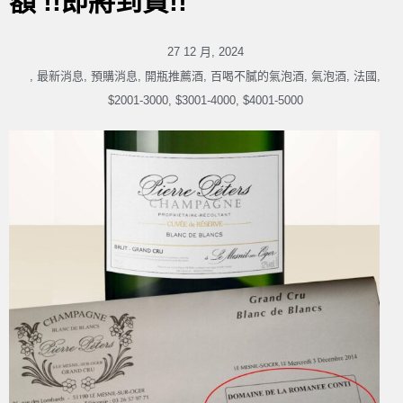
額 !!即將到貨!!
27 12 月, 2024
,
最新消息
,
預購消息
,
開瓶推薦酒
,
百喝不膩的氣泡酒
,
氣泡酒
,
法國
,
$2001-3000
,
$3001-4000
,
$4001-5000