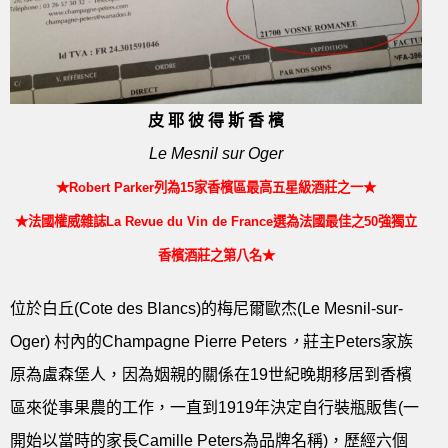
皮 耶 彼 得 斯 香 檳
Le Mesnil sur Oger
★Robert Parker列為15家香檳區最高五星級酒莊之一★
★法國權威雜誌La Revue du Vin de France選為法國最佳之50強獨立
香檳酒莊之第八名★
位於白丘(Cote des Blancs)的梅尼爾歐杰(Le Mesnil-sur-
Oger) 村內的Champagne Pierre Peters
，
莊主Peters家族
原為盧森堡人，因為姻親的關係在19世紀晚期移居到香檳
區來從事果農的工作，一直到1919年決定自行裝瓶販售(一
開始以當時的家長Camille Peters為品牌名稱)，歷經六個