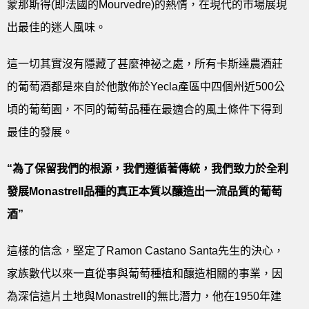
蒙那斯得(即法國的Mourvedre)的熱情，在現代的市場展現
出最佳的迷人風味。
這一切其實沒有隱藏了甚麼神祕之處，所有卡斯達農酒莊
的葡萄酒都是來自於他散佈於Yecla產區中四個州近500公
頃的葡萄園，不同的葡萄品種在最適合的風土條件下得到
最佳的發展。
“
為了保留我們的根源，我們遵循著傳統，我們致力於全利
發展Monastrell品種的真正本質以釀造出一流品質的葡萄
酒”
這樣的信念，堅定了Ramon Castano Santa先生的決心，
家族數代以來一直從事與葡萄種植和釀造相關的事業，因
為深信這片土地與Monastrell的無比潛力，他在1950年建