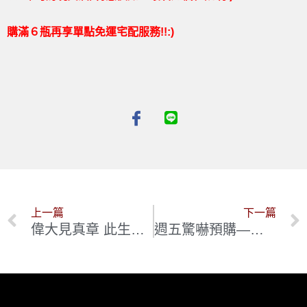
購滿６瓶再享單點免運宅配服務!!:)
上一篇
下一篇
偉大見真章 此生絕對得喝上一回的傳奇義大利酒: Case Basse di Soldera
週五驚嚇預購—布根地最讓人朗朗上口的經典名莊 : 金盃 Gros F&S 2022