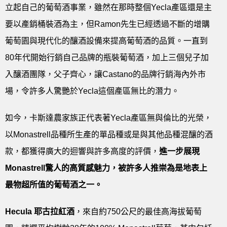
立起自己的葡萄酒事業，雖然在那時整個Yecla產區還是主
要以產銷桶裝酒為主，但Ramon先生已經透過不斷的增購
葡萄園與現代化的釀酒設備來提高葡萄酒的品質。一直到
80年代開始行銷自己品牌的瓶裝葡萄酒，加上三個兒子加
入釀酒團隊，父子齊心，讓Castano的品牌行銷海內外市
場，令許多人驚艷於Yecla這個產區無比的潛力。
如今，卡斯達農家族正代表著Yecla產區無與倫比的光榮，
以Monastrell品種所生產的單品種或是與其他品種混釀的酒
款，都獲得廣大的迴響與許多高度的評價，
進一步展現
Monastrell
驚人的高質感魅力，被許多人推崇為是地表上
最物超所值的葡萄酒之一。
Hecula
耶古拉紅酒
，來自約750公尺的最佳高海拔葡萄