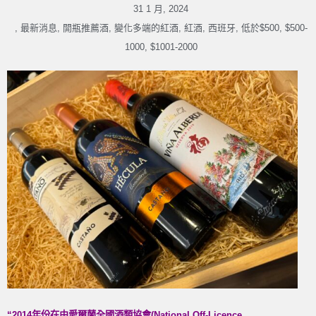
31 1 月, 2024
,
最新消息
,
開瓶推薦酒
,
變化多端的紅酒
,
紅酒
,
西班牙
,
低於$500
,
$500-
1000
,
$1001-2000
“2014
年份在由愛爾蘭全國酒類協會
(National Off-Licence