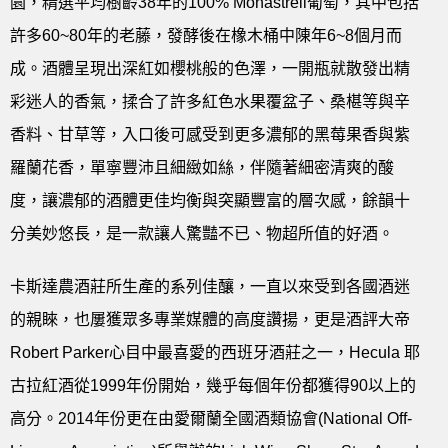
園，精選平均樹齡38年的100% Monastrell葡萄，其中包括
許多60~80年的老藤，發酵後在橡木桶中陳年6~8個月而
成。酒體呈現出深紅如櫻桃般的色澤，一開瓶就散發出精
彩迷人的香氣，揉合了許多紅色水果覆盆子、桑椹等與辛
香料、甘草等，入口後可感受到更多濃郁的黑莓果香與紫
羅蘭花香，單寧豐沛且細緻如絲，伴隨著細密清爽的酸
度，讓濃郁的酒體更佳均衡與突顯豐富的層次感，餘韻十
分美妙悠長，是一款讓人驚豔不已、物超所值的好酒。
卡斯達農酒莊所生產的系列佳釀，一直以來受到各國酒迷
的親睞，也屢獲眾多專業媒體的高度讚揚，更是酒評大帝
Robert Parker心目中最喜愛的西班牙酒莊之一，Hecula 耶
古拉紅酒從1999年份開始，幾乎每個年份都獲得90以上的
高分。2014年份更在由愛爾蘭全國酒類協會(National Off-