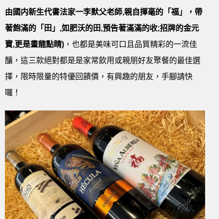
由國内新生代書法家一李默父老師,親自揮毫的「福」，帶
著飽滿的「田」,如肥沃的田,預告著滿滿的收;招牌的金元
寶,更是畫龍點睛)
，也都是美味可口且品質精彩的一流佳
釀，這三款絕對都是是家常飲用或親朋好友聚餐的最佳選
擇，限時限量的特優回饋價，有興趣的朋友，手腳請快
囉！