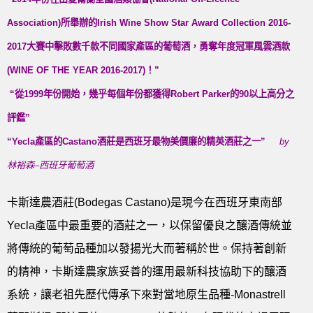
Association)
所舉辦的
Irish Wine Show Star Award Collection 2016-
2017
大賽中擊敗數千款不同國家產區的葡萄酒，勇奪年度冠軍風雲酒款
(WINE OF THE YEAR 2016-2017)
！
”
“
從
1999
年份開始，幾乎每個年份都獲得
Robert Parker
的
90
以上高分之
評鑑
”
“Yecla
產區的
Castano
酒莊是西班牙最物美價廉的精英酒莊之一
”
by
林裕森
–
西班牙葡萄酒
卡斯達農酒莊(Bodegas Castano)是現今在西班牙東南部
Yecla產區中最重要的酒莊之一，以保留優良之釀酒傳統並
將傳統的葡萄品種加以發揚光大而著稱於世。保持著創新
的精神，卡斯達農家族妥善的運用最新科技協助下的釀酒
系統，讓老祖先歷代傳承下來對當地原生品種-Monastrell