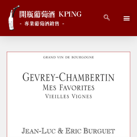
回到首頁
最新消息
開瓶好酒 
關於開瓶 
連絡開瓶 C